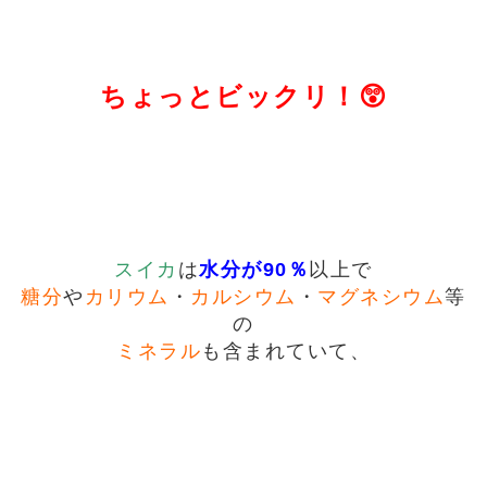
ちょっとビックリ！😲
スイカ
は
水分
が90％
以上で
糖分
や
カリウム
・
カルシウム
・
マグネシウム
等
の
ミネラル
も含まれていて、