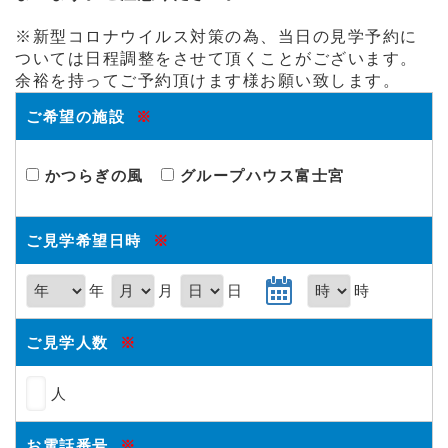
※新型コロナウイルス対策の為、当日の見学予約に
ついては日程調整をさせて頂くことがございます。
余裕を持ってご予約頂けます様お願い致します。
ご希望の施設
※
かつらぎの風
グループハウス富士宮
ご見学希望日時
※
年
月
日
時
ご見学人数
※
人
お電話番号
※