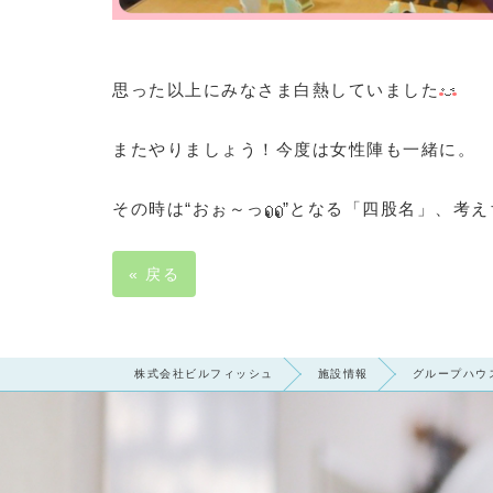
思った以上にみなさま白熱していました
またやりましょう！今度は女性陣も一緒に。
その時は“おぉ～っ
”となる「四股名」、考
«
戻る
株式会社ビルフィッシュ
施設情報
グループハウ