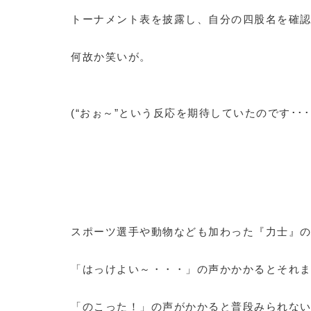
トーナメント表を披露し、自分の四股名を確
何故か笑いが。
(“おぉ～”という反応を期待していたのです･･･
スポーツ選手や動物なども加わった『力士』
「はっけよい～・・・」の声かかかるとそれ
「のこった！」の声がかかると普段みられな