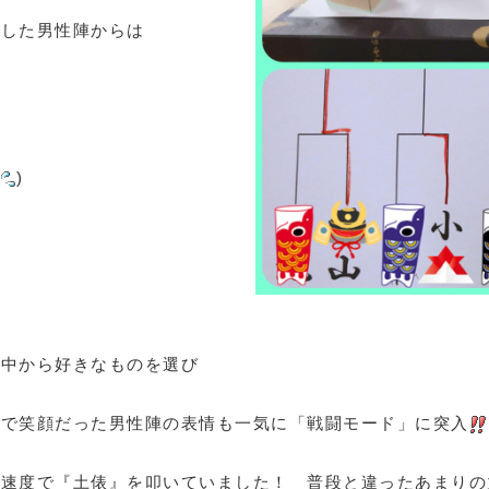
認した男性陣からは
)
の中から好きなものを選び
まで笑顔だった男性陣の表情も一気に「戦闘モード」に突入
い速度で『土俵』を叩いていました！ 普段と違ったあまりの