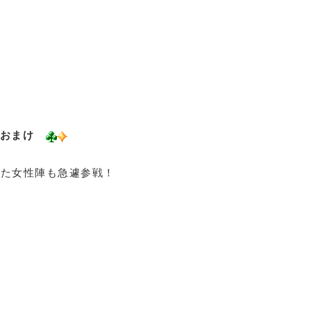
おまけ
陣も急遽参戦！