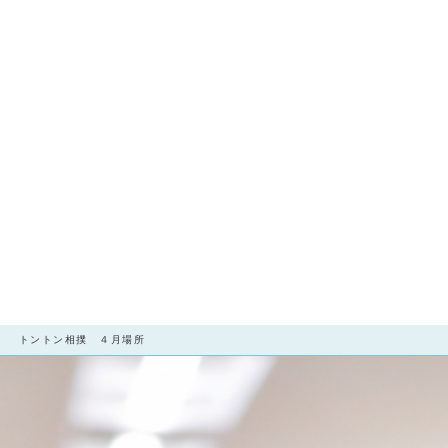
宮】 トントン相撲 ４月場所